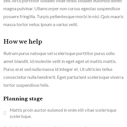
sed. Arcu porttitor sodales vitae tellus sodales euismod donec
magna pulvinar. Ullamcorper non cursus egestas suspendisse
posuere fringilla. Turpis pellentesque morbi in nisi. Quis mauris
massa tortor netus ipsum a varius velit.
How we help
Rutrum purus natoque vel scelerisque porttitor purus odio
amet blandit. Id molestie velit in eget eget ut mattis mattis.
Purus erat sed nulla massa id integer et. Ut ultricies tellus
consectetur nulla hendrerit. Eget parturient scelerisque viverra
tortor suspendisse felis.
Planning stage
Mattis proin auctor euismod in enim elit vitae scelerisque
scelerisque.